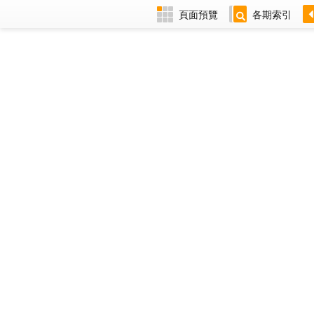
頁面預覽
各期索引