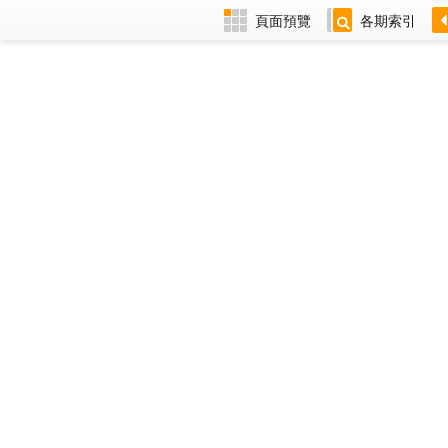
頁面預覽
各期索引