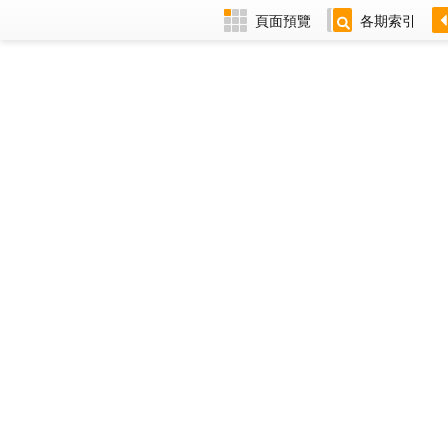
頁面預覽
各期索引