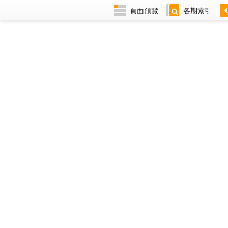
頁面預覽
各期索引