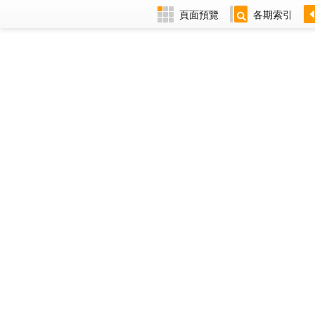
頁面預覽
各期索引