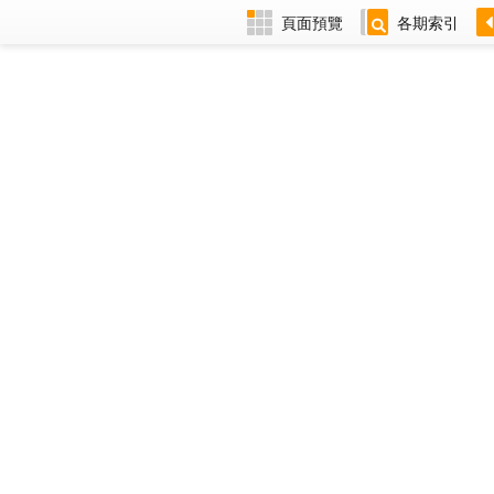
頁面預覽
各期索引