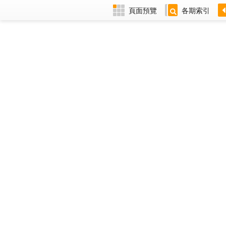
頁面預覽
各期索引