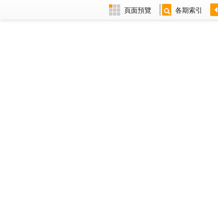
頁面預覽
各期索引