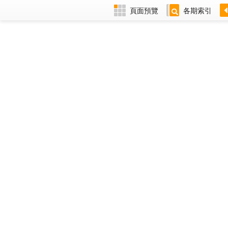
頁面預覽
各期索引