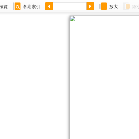
預覽
各期索引
放大
縮