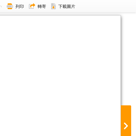
小
列印
轉寄
下載圖片