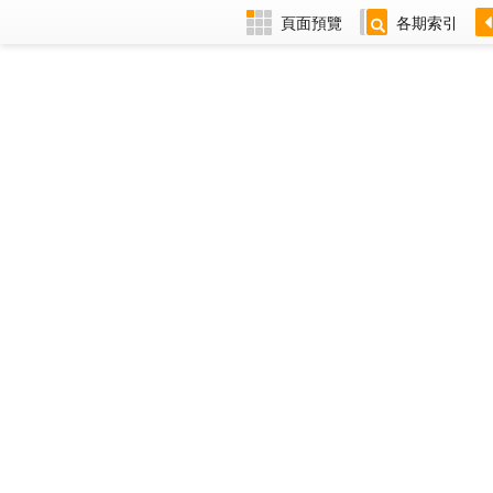
頁面預覽
各期索引