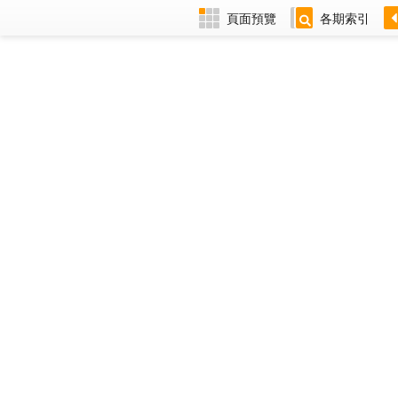
頁面預覽
各期索引