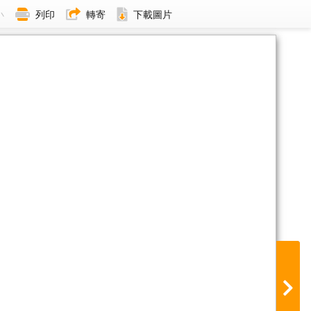
小
列印
轉寄
下載圖片