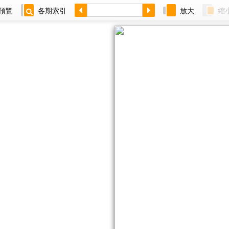
預覽
各期索引
放大
縮