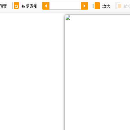
預覽
各期索引
放大
縮