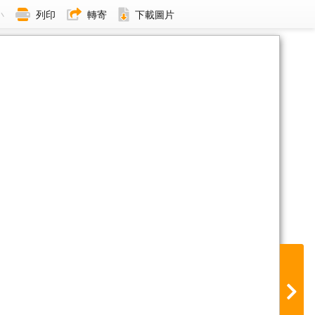
小
列印
轉寄
下載圖片