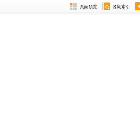
頁面預覽
各期索引