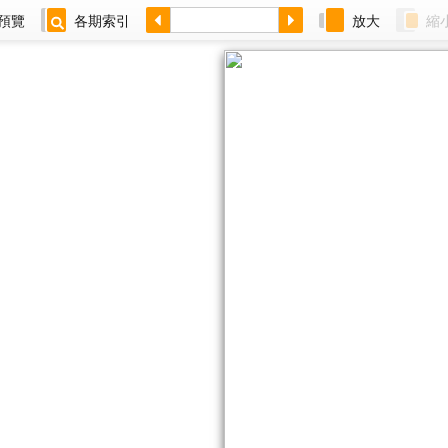
預覽
各期索引
放大
縮