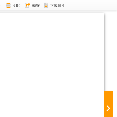
小
列印
轉寄
下載圖片