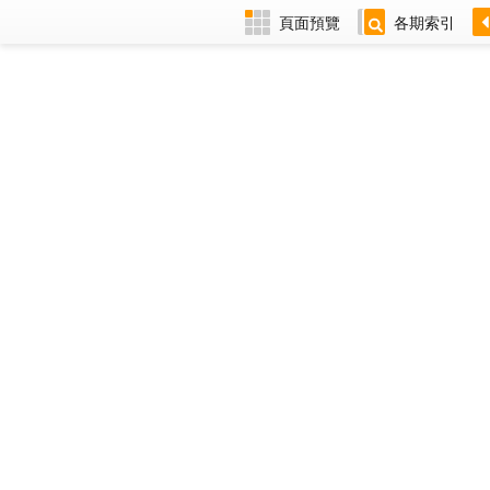
頁面預覽
各期索引