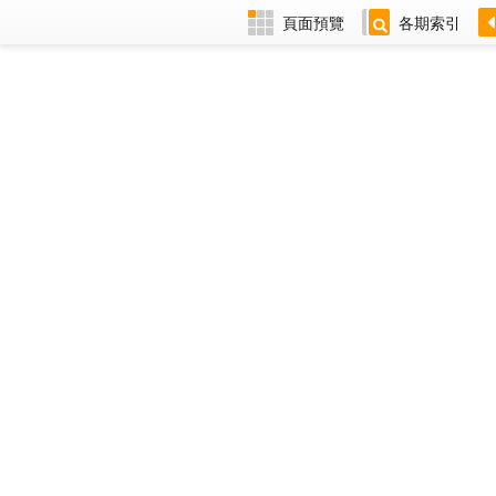
頁面預覽
各期索引