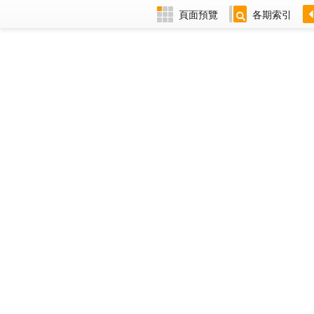
頁面預覽
各期索引