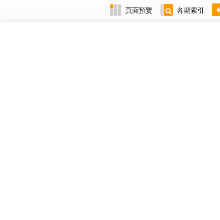
頁面預覽
各期索引