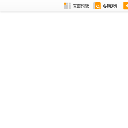
頁面預覽
各期索引