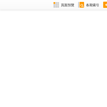
頁面預覽
各期索引