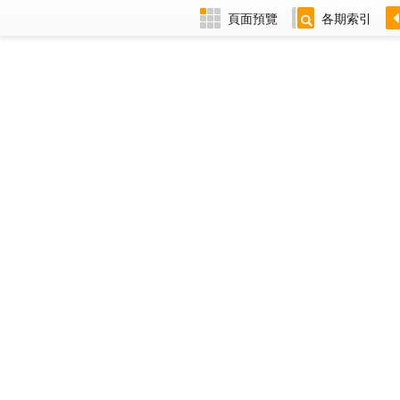
頁面預覽
各期索引