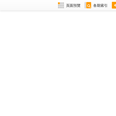
頁面預覽
各期索引