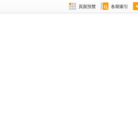
頁面預覽
各期索引