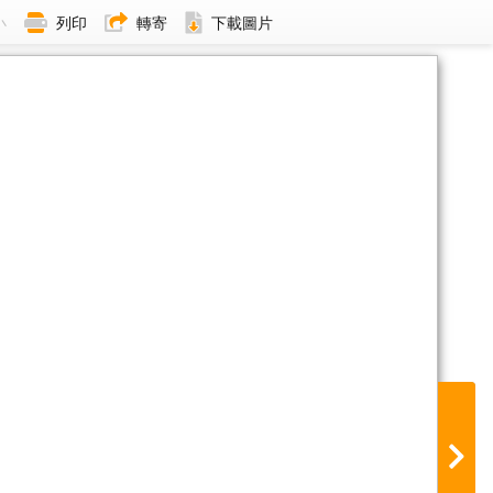
小
列印
轉寄
下載圖片