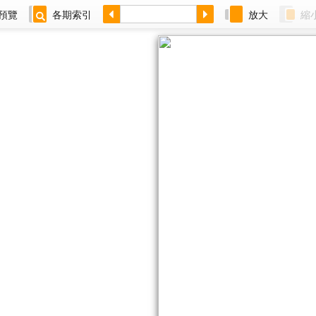
預覽
各期索引
放大
縮