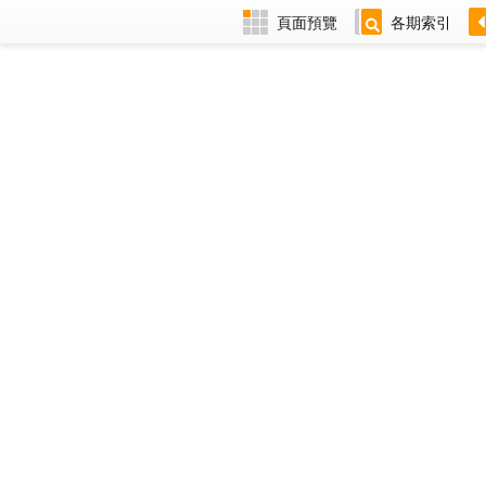
頁面預覽
各期索引