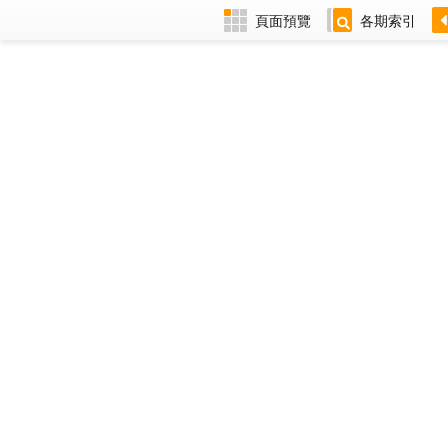
頁面預覽
各期索引