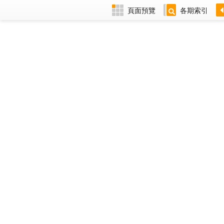
頁面預覽
各期索引