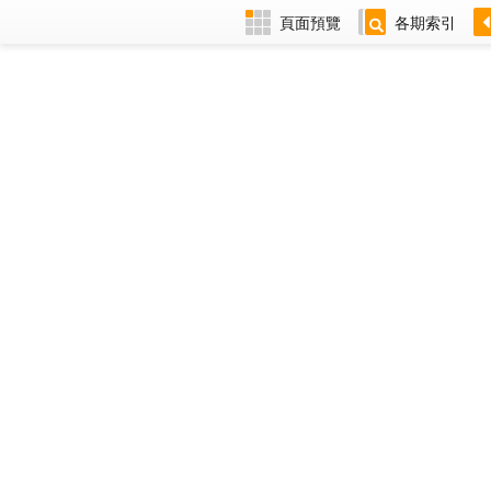
頁面預覽
各期索引