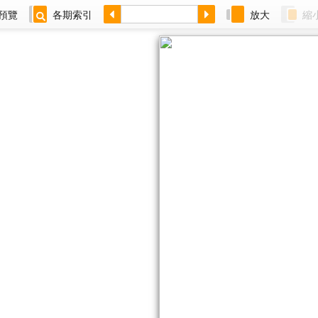
預覽
各期索引
放大
縮