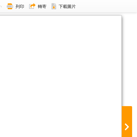
小
列印
轉寄
下載圖片