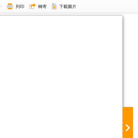
小
列印
轉寄
下載圖片