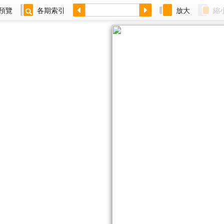
預覽
各期索引
放大
縮