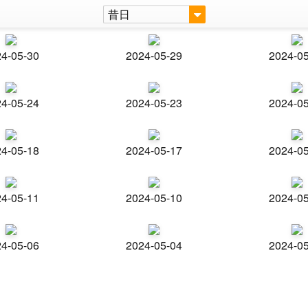
昔日
4-05-30
2024-05-29
2024-0
4-05-24
2024-05-23
2024-0
4-05-18
2024-05-17
2024-0
4-05-11
2024-05-10
2024-0
4-05-06
2024-05-04
2024-0