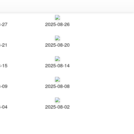
8-27
2025-08-26
8-21
2025-08-20
8-15
2025-08-14
8-09
2025-08-08
8-04
2025-08-02