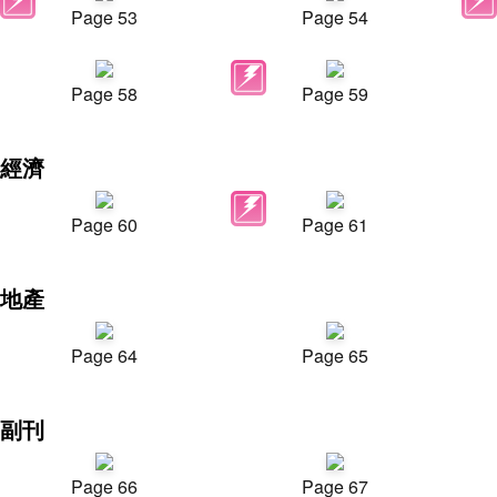
Page 53
Page 54
Page 58
Page 59
經濟
Page 60
Page 61
地產
Page 64
Page 65
副刊
Page 66
Page 67