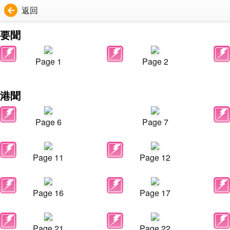
返回
要聞
Page 1
Page 2
港聞
Page 6
Page 7
Page 11
Page 12
Page 16
Page 17
Page 21
Page 22