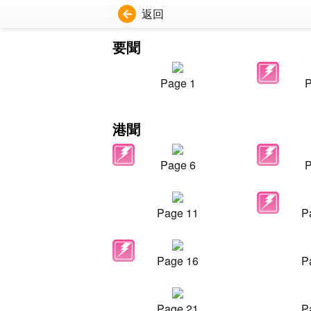
返回
要聞
Page 1
P
港聞
Page 6
P
Page 11
P
Page 16
P
Page 21
P