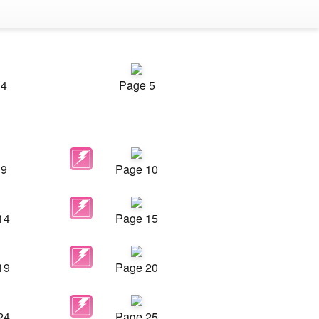
 4
Page 5
 9
Page 10
14
Page 15
19
Page 20
24
Page 25