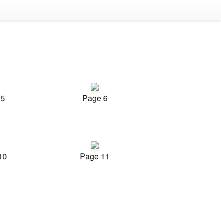
 5
Page 6
10
Page 11