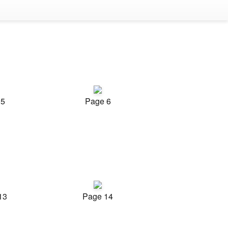
 5
Page 6
13
Page 14