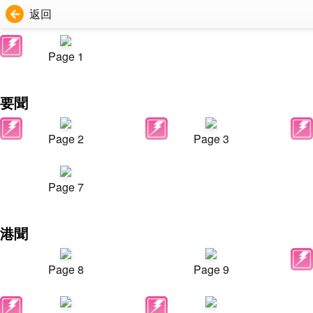
返回
Page 1
要聞
Page 2
Page 3
Page 7
港聞
Page 8
Page 9