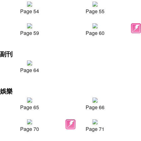
Page 54
Page 55
Page 59
Page 60
副刊
Page 64
娛樂
Page 65
Page 66
Page 70
Page 71