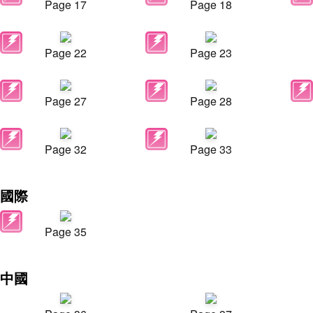
Page 17
Page 18
Page 22
Page 23
Page 27
Page 28
Page 32
Page 33
國際
Page 35
中國