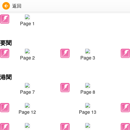
返回
Page 1
要聞
Page 2
Page 3
港聞
Page 7
Page 8
Page 12
Page 13