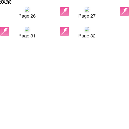
娛樂
Page 26
Page 27
Page 31
Page 32