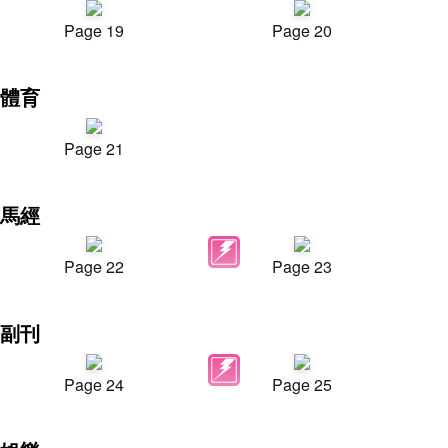
Page 19
Page 20
體育
Page 21
馬經
Page 22
Page 23
副刊
Page 24
Page 25