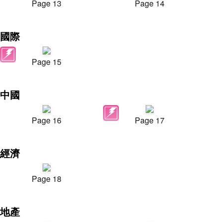
Page 13
Page 14
國際
Page 15
中國
Page 16
Page 17
經濟
Page 18
地產