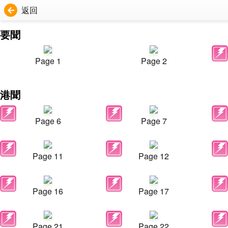
返回
要聞
Page 1
Page 2
港聞
Page 6
Page 7
Page 11
Page 12
Page 16
Page 17
Page 21
Page 22