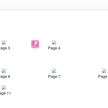
age 3
Page 4
age 6
Page 7
Page
age 11