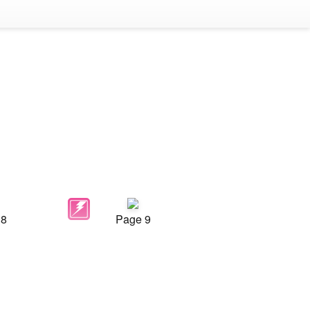
 8
Page 9