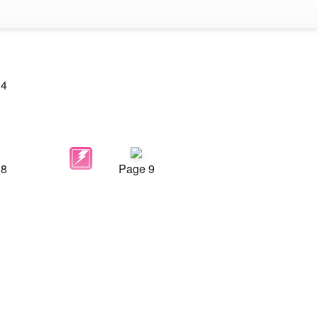
 4
 8
Page 9