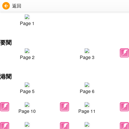
返回
Page 1
要聞
Page 2
Page 3
港聞
Page 5
Page 6
Page 10
Page 11