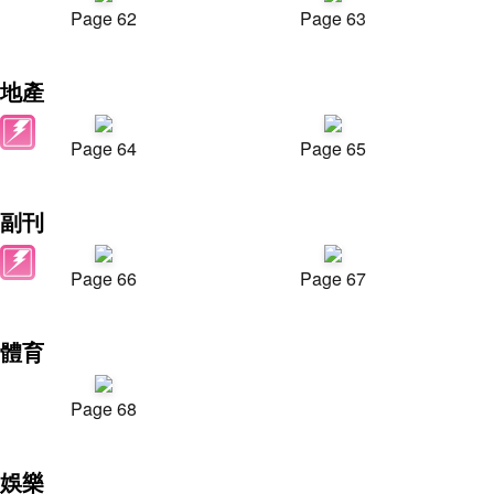
Page 62
Page 63
地產
Page 64
Page 65
副刊
Page 66
Page 67
體育
Page 68
娛樂