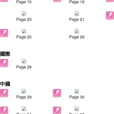
Page 15
Page 16
Page 20
Page 21
Page 25
Page 26
國際
Page 28
中國
Page 29
Page 30