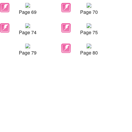
Page 69
Page 70
Page 74
Page 75
Page 79
Page 80