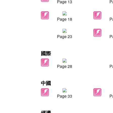
Page 13
P
Page 18
P
Page 23
P
國際
Page 28
P
中國
Page 33
P
經濟