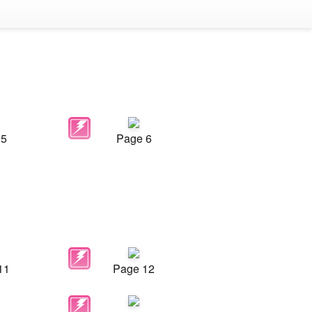
 5
Page 6
11
Page 12