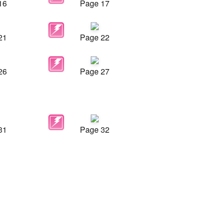
16
Page 17
21
Page 22
26
Page 27
31
Page 32