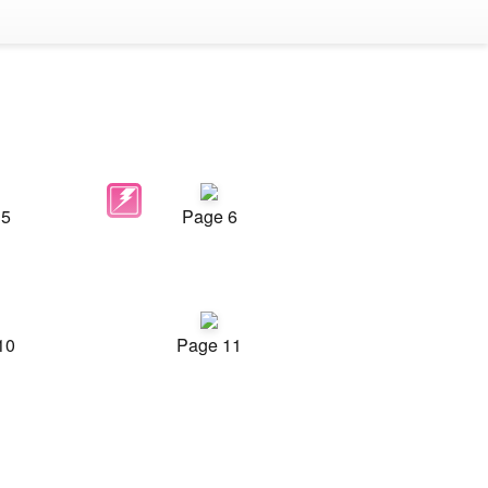
 5
Page 6
10
Page 11