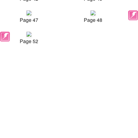
Page 47
Page 48
Page 52