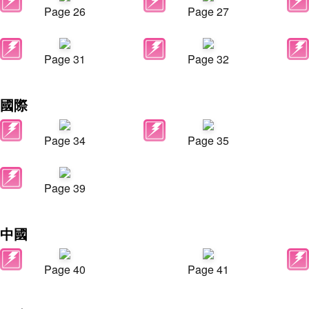
Page 26
Page 27
Page 31
Page 32
國際
Page 34
Page 35
Page 39
中國
Page 40
Page 41